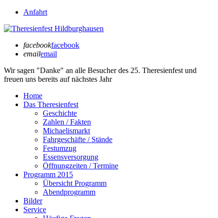
Anfahrt
facebook
facebook
email
email
Wir sagen "Danke" an alle Besucher des
25. Theresienfest
und
freuen uns bereits auf
nächstes Jahr
Home
Das Theresienfest
Geschichte
Zahlen / Fakten
Michaelismarkt
Fahrgeschäfte / Stände
Festumzug
Essensversorgung
Öffnungzeiten / Termine
Programm 2015
Übersicht Programm
Abendprogramm
Bilder
Service