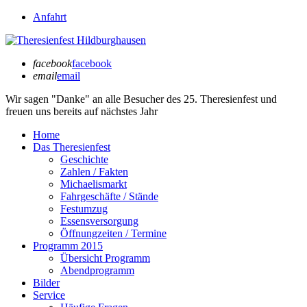
Anfahrt
facebook
facebook
email
email
Wir sagen "Danke" an alle Besucher des
25. Theresienfest
und
freuen uns bereits auf
nächstes Jahr
Home
Das Theresienfest
Geschichte
Zahlen / Fakten
Michaelismarkt
Fahrgeschäfte / Stände
Festumzug
Essensversorgung
Öffnungzeiten / Termine
Programm 2015
Übersicht Programm
Abendprogramm
Bilder
Service