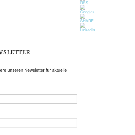
http://theresienfest-
hbn.de/fahrgeschaefte-
staende/">
sletter
ere unseren Newsletter für aktuelle