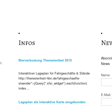
Infos
New
Abonni
Bierverkostung Theresienfest 2015
n,
News
Interaktiver Lageplan für Fahrgeschäfte & Stände
Name:
http://theresienfest-hbn.de/fahrgeschaefte-
staende/">jQuery(".sfsi_widget").each(function(
index…
E-Mail:
Lageplan als Interaktive Karte eingebunden